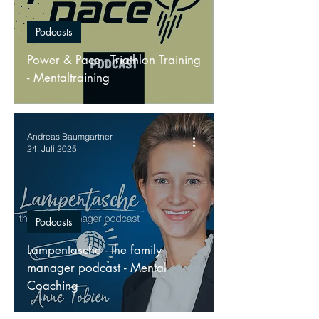
Podcasts
Power & Pace - Triathlon Training
- Mentaltraining
Andreas Baumgartner
24. Juli 2025
Podcasts
Lampentasche - the family
manager podcast - Mental
Coaching