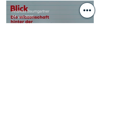
Andreas Baumgartner
24. Juli 2025
Podcasts
Durchblick - der tägliche
Wissenspodcast - Mental
Coaching
KOPFBENZIN
®
Bülach / WInterthur Zürich
Aargau / Schweiz
+41 77 400 76 45
info@kopfbenzin.ch
AGB
Zum Kontaktformular
Impressum