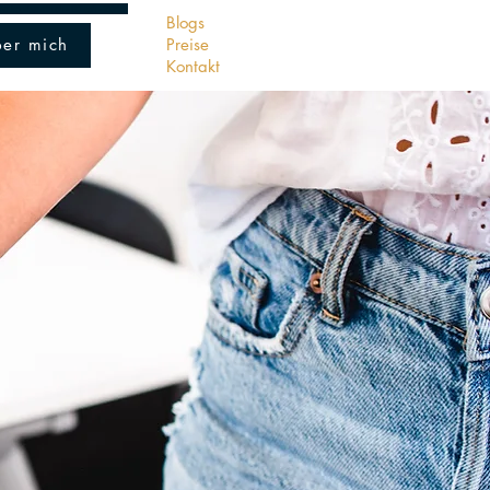
w.kopfbenzin.ch
- Bülach - Zürich
Blogs
er mich
Preise
Kontakt