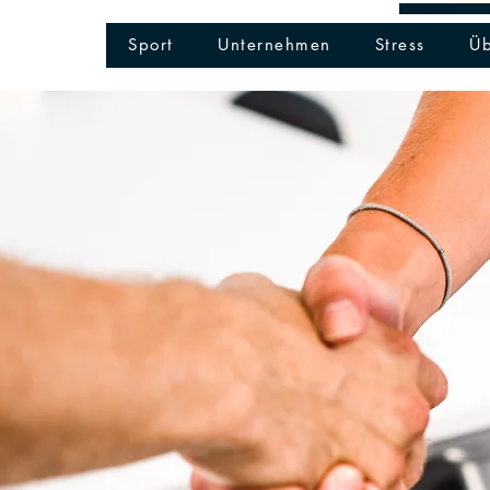
info@kopfbenzin.ch
-
ww
®
N
Sport
Unternehmen
Stress
Üb