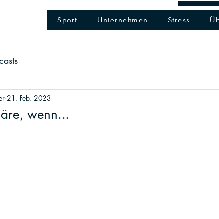
info@kopfbenzin.ch
-
ww
®
N
Sport
Unternehmen
Stress
Üb
casts
er
21. Feb. 2023
äre, wenn...