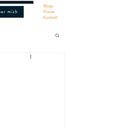
w.kopfbenzin.ch
- Bülach - Zürich
Blogs
er mich
Preise
Kontakt