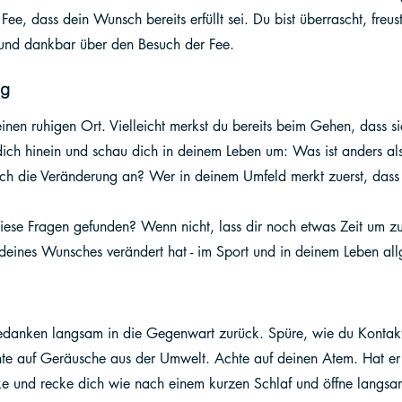
ee, dass dein Wunsch bereits erfüllt sei. Du bist überrascht, freust
h und dankbar über den Besuch der Fee. 
ng
nen ruhigen Ort. Vielleicht merkst du bereits beim Gehen, dass s
dich hinein und schau dich in deinem Leben um: Was ist anders als
sich die Veränderung an? Wer in deinem Umfeld merkt zuerst, dass
iese Fragen gefunden? Wenn nicht, lass dir noch etwas Zeit um zu
 deines Wunsches verändert hat - im Sport und in deinem Leben al
danken langsam in die Gegenwart zurück. Spüre, wie du Kontakt 
hte auf Geräusche aus der Umwelt. Achte auf deinen Atem. Hat er
ke und recke dich wie nach einem kurzen Schlaf und öffne langs