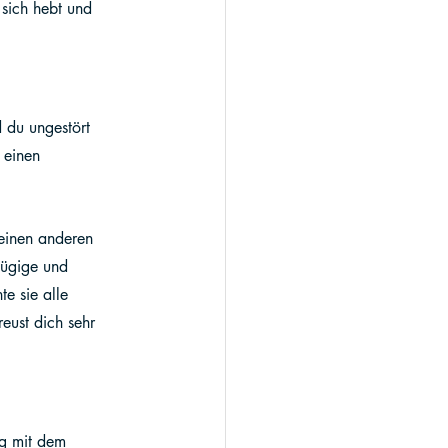
sich hebt und 
 du ungestört 
 einen 
deinen anderen 
zügige und 
e sie alle 
eust dich sehr 
ig mit dem 