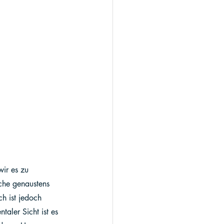
ir es zu 
che genaustens 
h ist jedoch 
aler Sicht ist es 